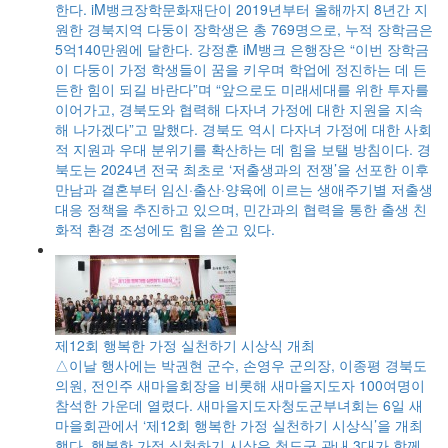
와
한다. iM뱅크장학문화재단이 2019년부터 올해까지 8년간 지
선
원한 경북지역 다둥이 장학생은 총 769명으로, 누적 장학금은
안
5억140만원에 달한다. 강정훈 iM뱅크 은행장은 “이번 장학금
 최
이 다둥이 가정 학생들이 꿈을 키우며 학업에 정진하는 데 든
의정
든한 힘이 되길 바란다”며 “앞으로도 미래세대를 위한 투자를
이어가고, 경북도와 협력해 다자녀 가정에 대한 지원을 지속
해 나가겠다”고 말했다. 경북도 역시 다자녀 가정에 대한 사회
적 지원과 우대 분위기를 확산하는 데 힘을 보탤 방침이다. 경
북도는 2024년 전국 최초로 ‘저출생과의 전쟁’을 선포한 이후
소
만남과 결혼부터 임신·출산·양육에 이르는 생애주기별 저출생
대응 정책을 추진하고 있으며, 민간과의 협력을 통한 출생 친
 깨
화적 환경 조성에도 힘을 쏟고 있다.
로
당국
산
를
로
1
제12회 행복한 가정 실천하기 시상식 개최
,
△이날 행사에는 박권현 군수, 손영우 군의장, 이종평 경북도
3분
의원, 전인주 새마을회장을 비롯해 새마을지도자 100여명이
에
참석한 가운데 열렸다. 새마을지도자청도군부녀회는 6일 새
마을회관에서 ‘제12회 행복한 가정 실천하기 시상식’을 개최
했다. 행복한 가정 실천하기 시상은 청도군 관내 3대가 함께