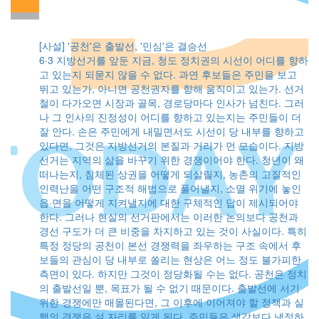
[사설] '공천'은 출발선, '민심'은 결승선
6·3 지방선거를 앞둔 지금, 청도 정치권의 시선이 어디를 향하
고 있는지 되묻지 않을 수 없다. 과연 후보들은 주민을 보고
뛰고 있는가, 아니면 공천권자를 향해 움직이고 있는가. 선거
철이 다가오면 시장과 골목, 경로당마다 인사가 넘친다. 그러
나 그 인사의 진정성이 어디를 향하고 있는지는 주민들이 더
잘 안다. 손은 주민에게 내밀면서도 시선이 당 내부를 향하고
있다면, 그것은 지방선거의 본질과 거리가 먼 모습이다. 지방
선거는 지역의 삶을 바꾸기 위한 경쟁이어야 한다. 청년이 왜
떠나는지, 침체된 상권을 어떻게 되살릴지, 농촌의 고질적인
인력난을 어떤 구조적 해법으로 풀어낼지, 소멸 위기에 놓인
읍·면을 어떻게 지켜낼지에 대한 구체적인 답이 제시되어야
한다. 그러나 현실의 선거판에서는 이러한 논의보다 공천과
경선 구도가 더 큰 비중을 차지하고 있는 것이 사실이다. 특히
특정 정당의 공천이 본선 경쟁력을 좌우하는 구조 속에서 후
보들의 관심이 당 내부로 쏠리는 현상은 어느 정도 불가피한
측면이 있다. 하지만 그것이 정당화될 수는 없다. 공천은 정치
의 출발선일 뿐, 목표가 될 수 없기 때문이다. 출발선에 서기
위한 경쟁에만 매몰된다면, 그 이후에 이어져야 할 정책과 실
행의 경쟁은 설 자리를 잃게 된다. 주민들은 생각보다 냉정하