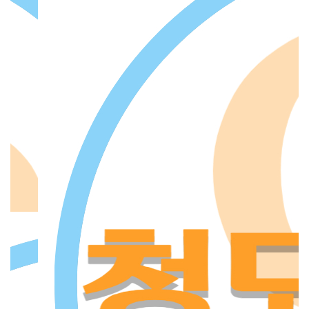
,
유지
지
동
구해
카
되
과
은
관
준
 지
야