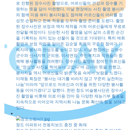
로 진행된 장수사진 촬영으로, 어르신들의 건강과 장수를 기
원하는 뜻을 담아 마련됐다. 이날 현장에는 사진 촬영 봉사자
와 함께 미용·뷰티 봉사자들도 참여해 어르신들의 머리를 정
성껏 손질하고 한복 착용을 도우며 촬영 준비를 도왔다. 촬영
된 장수사진은 보정과 액자 제작을 거쳐 어르신들에게 무료로
전달될 예정이다. 단순한 사진 촬영을 넘어 삶의 소중한 순간
을 기록하는 의미 있는 선물이 될 것으로 기대된다. 특히 매회
촬영과 보정 작업을 맡아온 김순열 회원의 꾸준한 참여가 더
해지며 봉사의 완성도를 높이고 있다. 이날 현장에는 김하수
군수와 산서지역 군의원, 이서면장, 주민복지과 직원들이 함
께해 봉사활동을 격려했다. 장수사진 촬영에 참여한 어르신들
은 “정성껏 사진을 찍어줘서 고맙다”며 감사의 뜻을 전했고,
봉사자들 역시 어르신들의 밝은 웃음 속에서 보람을 느꼈다.
이재동 회장은 “봉사는 대가를 바라지 않고 꾸준히 실천하는
나눔”이라며 “앞으로도 어르신과 이웃을 위한 다양한 봉사활
동을 이어가겠다”고 말했다. 한편 청도 비슬봉사단은 장수사
진 촬영을 비롯해 의료·미용·안마 등 다양한 재능기부 활동을
지속적으로 이어오며 지역사회 나눔 문화 확산에 힘을 보태고
있다.
청도 아파트서 전동킥보드 충전 중 화재