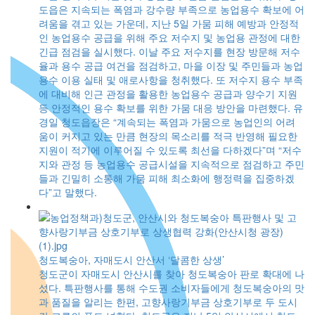
도읍은 지속되는 폭염과 강수량 부족으로 농업용수 확보에 어
을
려움을 겪고 있는 가운데, 지난 5일 가뭄 피해 예방과 안정적
으
인 농업용수 공급을 위해 주요 저수지 및 농업용 관정에 대한
 부
긴급 점검을 실시했다. 이날 주요 저수지를 현장 방문해 저수
사
율과 용수 공급 여건을 점검하고, 마을 이장 및 주민들과 농업
강력
용수 이용 실태 및 애로사항을 청취했다. 또 저수지 용수 부족
를
에 대비해 인근 관정을 활용한 농업용수 공급과 양수기 지원
인정
등 안정적인 용수 확보를 위한 가뭄 대응 방안을 마련했다. 유
향
경일 청도읍장은 “계속되는 폭염과 가뭄으로 농업인의 어려
민
움이 커지고 있는 만큼 현장의 목소리를 적극 반영해 필요한
겠
지원이 적기에 이루어질 수 있도록 최선을 다하겠다”며 “저수
지와 관정 등 농업용수 공급시설을 지속적으로 점검하고 주민
들과 긴밀히 소통해 가뭄 피해 최소화에 행정력을 집중하겠
다”고 말했다.
청도복숭아, 자매도시 안산서 ‘달콤한 상생’
청도군이 자매도시 안산시를 찾아 청도복숭아 판로 확대에 나
섰다. 특판행사를 통해 수도권 소비자들에게 청도복숭아의 맛
과 품질을 알리는 한편, 고향사랑기부금 상호기부로 두 도시