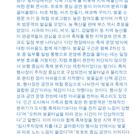
했다. 행사장에서는 ‘각북 가요제’를 비롯해 지역 예술인이 참
료
여한 문화 콘서트, 트로트 중심 공연 등이 이어지며 분위기를
을
끌어올렸다. 타로 체험, 비즈 만들기, 에코백 꾸미기, 벚꽃 소
을
원문 쓰기 등 체험 프로그램도 높은 참여도를 보이며 가족 단
다.
위 방문객의 발길을 모았다. 농·특산물 판매 부스 역시 호응을
 등
얻었다. 사과와 미나리, 버섯, 딸기, 감말랭이 등 지역 농산물
있
이 관광객들의 관심을 모으며 축제를 통한 지역경제 연계 효
소
과도 일정 부분 나타났다. 다만 현장에서는 축제 운영 방식에
모
대한 아쉬움도 함께 제기됐다. 벚꽃길 구간은 왕복 2차선 도
남
로 중 일부를 일방 통행으로 운영해 혼잡을 줄이는 데는 일정
하
부분 효과를 거뒀지만, 차량 흐름이 완전히 차단되지 않으면
게
서 보행 중심의 축제 분위기는 제한적이었다는 평가다. 특히
원들
행사장이 주차장 중심으로 구성되면서 벚꽃터널과 물리적으
김
로 분리된 점이 아쉬움으로 지적됐다. 벚꽃길은 산책 공간으
 직
로, 행사장은 공연과 체험 중심으로 나뉘면서 ‘벚꽃과 축제가
내고
결합된 공간’이라는 체감이 다소 약했다는 것이다. 행사장 구
를
성과 공연 운영 전반에 대한 아쉬움을 전하는 목소리도 있었
이
다. 인근 도시에서 가족과 함께 찾은 한 방문객은 “전체적인
 찾
분위기가 도시형 축제라기보다는 마을 잔치 같은 느낌이 강했
신
다”며 “오히려 벚꽃터널을 따라 걷는 시간이 더 인상적이었
시
다”고 말했다. 이어 아이와 함께 축제장을 찾은 지역 주민도
여러
“임시주차장에 차를 대고 걸어왔지만 행사장 안에서는 벚꽃
르
과 따로 노는 느낌이 들었다”며 “트로트 중심 공연이 이어지다