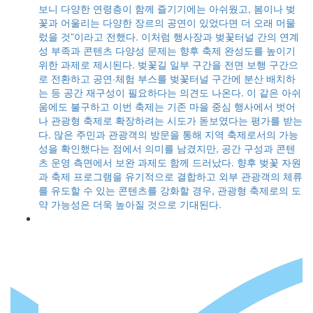
봉
보니 다양한 연령층이 함께 즐기기에는 아쉬웠고, 봄이나 벚
마
꽃과 어울리는 다양한 장르의 공연이 있었다면 더 오래 머물
까
렀을 것”이라고 전했다. 이처럼 행사장과 벚꽃터널 간의 연계
장
성 부족과 콘텐츠 다양성 문제는 향후 축제 완성도를 높이기
산에
위한 과제로 제시된다. 벚꽃길 일부 구간을 전면 보행 구간으
로 전환하고 공연·체험 부스를 벚꽃터널 구간에 분산 배치하
는 등 공간 재구성이 필요하다는 의견도 나온다. 이 같은 아쉬
움에도 불구하고 이번 축제는 기존 마을 중심 행사에서 벗어
나 관광형 축제로 확장하려는 시도가 돋보였다는 평가를 받는
다. 많은 주민과 관광객의 방문을 통해 지역 축제로서의 가능
잡
성을 확인했다는 점에서 의미를 남겼지만, 공간 구성과 콘텐
눈
츠 운영 측면에서 보완 과제도 함께 드러났다. 향후 벚꽃 자원
들
과 축제 프로그램을 유기적으로 결합하고 외부 관광객의 체류
혀
를 유도할 수 있는 콘텐츠를 강화할 경우, 관광형 축제로의 도
 꽃
약 가능성은 더욱 높아질 것으로 기대된다.
마
은
지
갔
행
차
수