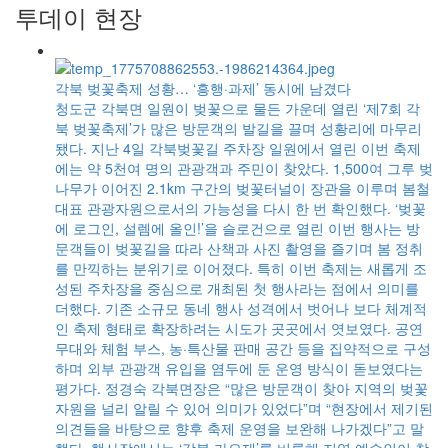
투데이 현장
각북 벚꽃축제 성황… ‘흥행·과제’ 동시에 남겼다
부
청도군 각북면 일원이 벚꽃으로 물든 가운데 열린 ‘제7회 각
간인
북 벚꽃축제’가 많은 방문객의 발길을 끌며 성황리에 마무리
.
됐다. 지난 4일 각북벚꽃길 주차장 일원에서 열린 이번 축제
입
에는 약 5천여 명의 관광객과 주민이 찾았다. 1,500여 그루 벚
룸
나무가 이어진 2.1km 구간의 벚꽃터널이 장관을 이루며 봄철
은
대표 관광자원으로서의 가능성을 다시 한 번 확인했다. ‘벚꽃
섰
에 로그인, 설렘에 올인!’을 슬로건으로 열린 이번 행사는 방
 소
문객들이 벚꽃길을 따라 산책과 사진 촬영을 즐기며 봄 정취
진
를 만끽하는 분위기로 이어졌다. 특히 이번 축제는 새롭게 조
 발
성된 주차장을 중심으로 개최된 첫 행사라는 점에서 의미를
고
더했다. 기존 소규모 동네 행사 성격에서 벗어나 보다 체계적
던
인 축제 형태로 확장하려는 시도가 곳곳에서 엿보였다. 공연
무대와 체험 부스, 농·특산물 판매 공간 등을 집약적으로 구성
하며 외부 관광객 유입을 염두에 둔 운영 방식이 돋보였다는
평가다. 정경숙 각북면장은 “많은 방문객이 찾아 지역의 벚꽃
쳐
자원을 널리 알릴 수 있어 의미가 있었다”며 “현장에서 제기된
마
의견들을 바탕으로 향후 축제 운영을 보완해 나가겠다”고 말
사활