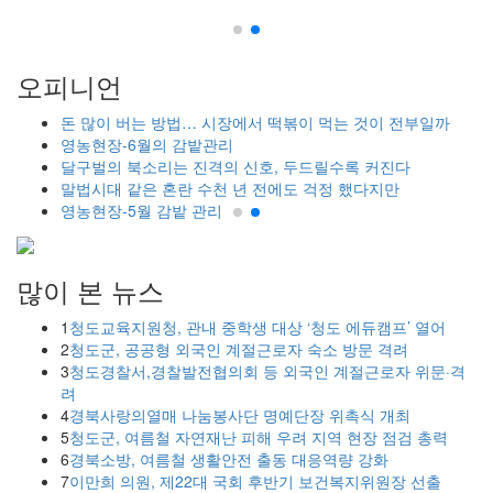
에
오피니언
돈 많이 버는 방법… 시장에서 떡볶이 먹는 것이 전부일까
영농현장-6월의 감밭관리
달구벌의 북소리는 진격의 신호, 두드릴수록 커진다
말법시대 같은 혼란 수천 년 전에도 걱정 했다지만
영농현장-5월 감밭 관리
많이 본 뉴스
1
청도교육지원청, 관내 중학생 대상 ‘청도 에듀캠프’ 열어
2
청도군, 공공형 외국인 계절근로자 숙소 방문 격려
3
청도경찰서,경찰발전협의회 등 외국인 계절근로자 위문·격
려
4
경북사랑의열매 나눔봉사단 명예단장 위촉식 개최
5
청도군, 여름철 자연재난 피해 우려 지역 현장 점검 총력
6
경북소방, 여름철 생활안전 출동 대응역량 강화
7
이만희 의원, 제22대 국회 후반기 보건복지위원장 선출