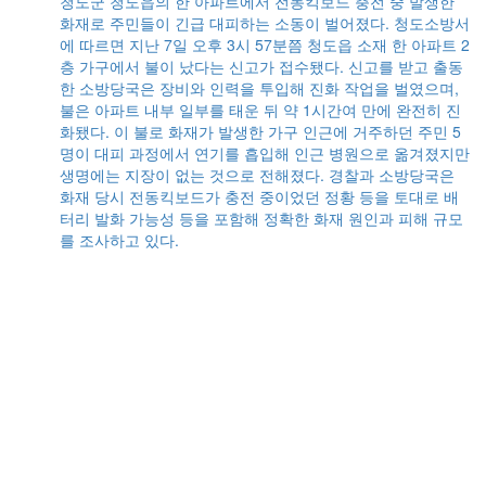
청도군 청도읍의 한 아파트에서 전동킥보드 충전 중 발생한
베
화재로 주민들이 긴급 대피하는 소동이 벌어졌다. 청도소방서
요
에 따르면 지난 7일 오후 3시 57분쯤 청도읍 소재 한 아파트 2
장
층 가구에서 불이 났다는 신고가 접수됐다. 신고를 받고 출동
이
한 소방당국은 장비와 인력을 투입해 진화 작업을 벌였으며,
)
불은 아파트 내부 일부를 태운 뒤 약 1시간여 만에 완전히 진
방송
화됐다. 이 불로 화재가 발생한 가구 인근에 거주하던 주민 5
는
명이 대피 과정에서 연기를 흡입해 인근 병원으로 옮겨졌지만
수)
생명에는 지장이 없는 것으로 전해졌다. 경찰과 소방당국은
 전
화재 당시 전동킥보드가 충전 중이었던 정황 등을 토대로 배
연
터리 발화 가능성 등을 포함해 정확한 화재 원인과 피해 규모
3천
를 조사하고 있다.
는
체
는
인
했
르는
로
포됐
내
 구
점이