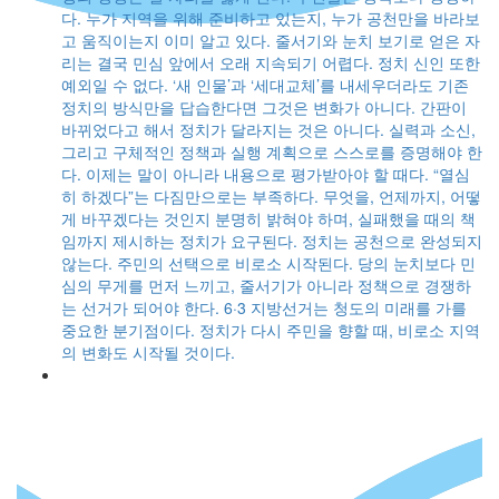
다. 누가 지역을 위해 준비하고 있는지, 누가 공천만을 바라보
고 움직이는지 이미 알고 있다. 줄서기와 눈치 보기로 얻은 자
지
리는 결국 민심 앞에서 오래 지속되기 어렵다. 정치 신인 또한
건
예외일 수 없다. ‘새 인물’과 ‘세대교체’를 내세우더라도 기존
추진
정치의 방식만을 답습한다면 그것은 변화가 아니다. 간판이
다.
바뀌었다고 해서 정치가 달라지는 것은 아니다. 실력과 소신,
운데
그리고 구체적인 정책과 실행 계획으로 스스로를 증명해야 한
를
다. 이제는 말이 아니라 내용으로 평가받아야 할 때다. “열심
히 하겠다”는 다짐만으로는 부족하다. 무엇을, 언제까지, 어떻
은
게 바꾸겠다는 것인지 분명히 밝혀야 하며, 실패했을 때의 책
다.
임까지 제시하는 정치가 요구된다. 정치는 공천으로 완성되지
수
않는다. 주민의 선택으로 비로소 시작된다. 당의 눈치보다 민
에
심의 무게를 먼저 느끼고, 줄서기가 아니라 정책으로 경쟁하
신
는 선거가 되어야 한다. 6·3 지방선거는 청도의 미래를 가를
에게
중요한 분기점이다. 정치가 다시 주민을 향할 때, 비로소 지역
한
의 변화도 시작될 것이다.
.
 대
족
역
원
도