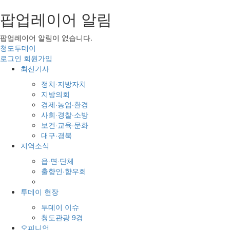
팝업레이어 알림
팝업레이어 알림이 없습니다.
청도투데이
로그인
회원가입
최신기사
정치·지방자치
지방의회
경제·농업·환경
사회·경찰·소방
보건·교육·문화
대구·경북
지역소식
읍·면·단체
출향인·향우회
새인물
투데이 현장
투데이 이슈
청도관광 9경
오피니언