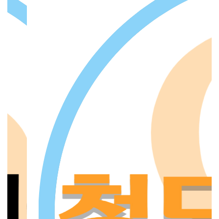
 늘
로
사
사업
적
자리
·
순
지
위
을
능보
으
를
공
 영
경
들
과
정
을