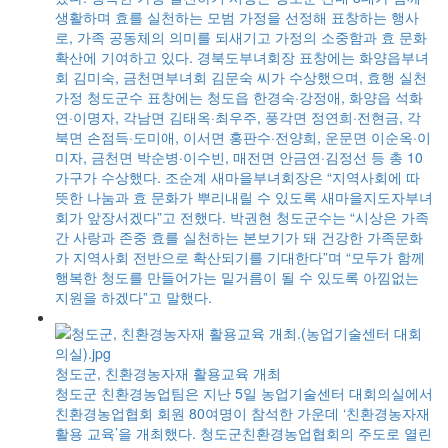
생활하며 효를 실천하는 모범 가정을 선정해 표창하는 행사
해
로, 가족 공동체의 의미를 되새기고 가정의 소중함과 효 문화
확산에 기여하고 있다. 경북도부녀회장 표창에는 화양읍부녀
분
회 김미숙, 금천면부녀회 김문숙 씨가 수상했으며, 효행 실천
분
가정 청도군수 표창에는 청도읍 한경숙·강정애, 화양읍 석화
턱에
연·이명자, 각남면 김태옥·최우주, 풍각면 정연희·전현금, 각
부
북면 손점득·도미애, 이서면 홍판수·전양희, 운문면 이순옥·이
투입
미자, 금천면 박순병·이수빈, 매전면 안금연·김정선 등 총 10
가구가 수상했다. 조순계 새마을부녀회장은 “지역사회에 따
뜻한 나눔과 효 문화가 뿌리내릴 수 있도록 새마을지도자부녀
진
회가 앞장서겠다”고 전했다. 박권현 청도군수는 “시상은 가족
악
간 사랑과 존중 효를 실천하는 본보기가 돼 건강한 가족문화
 소
가 지역사회 전반으로 확산되기를 기대한다”며 “모두가 함께
화
행복한 청도를 만들어가는 밑거름이 될 수 있도록 아낌없는
지원을 하겠다”고 말했다.
청도군, 친환경농자재 활용교육 개최
가뭄
청도군 친환경농업팀은 지난 5일 농업기술센터 대회의실에서
특보
친환경농업협회 회원 80여명이 참석한 가운데 ‘친환경농자재
성하
활용 교육’을 개최했다. 청도군친환경농업협회의 주도로 열린