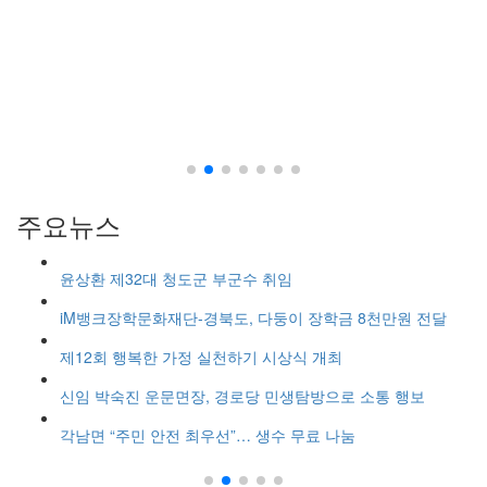
주요뉴스
소
윤상환 제32대 청도군 부군수 취임
iM뱅크장학문화재단-경북도, 다둥이 장학금 8천만원 전달
해
제12회 행복한 가정 실천하기 시상식 개최
신임 박숙진 운문면장, 경로당 민생탐방으로 소통 행보
각남면 “주민 안전 최우선”… 생수 무료 나눔