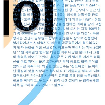
간 교류의 폭도 넓혔다. 청도군은 지난 5일 안산시에서 청도
복숭아 특판행사를 열고 '월광'과 '경봉' 품종 2,300박스(4.14
톤)를 판매했다. 이날 행사에는 박권현 청도군수와 이민근 안
산시장을 비롯한 양 도시 관계자들이 참석해 농특산물 판로
확대와 교류 활성화 등 협력 방안에 대해 의견을 나눴다. 청도
군과 안산시는 지역발전과 상생을 응원하는 의미를 담아 고향
사랑기부금 상호기부에도 동참했다. 양 도시는 각각 400만원
씩 총 800만원을 기부하며 자매도시 간 우의를 다졌다. 특판
행사는 안산시 공무원과 향우회원 등을 대상으로 진행됐다.
행사장에서는 시식행사도 마련해 방문객들에게 청도복숭아
의 맛과 품질을 직접 선보였다. 청도군과 안산시는 지난 2020
년 11월 자매결연 협약을 체결한 이후 다양한 분야에서 교류
와 협력을 이어오고 있다. 청도군은 이번 행사를 계기로 농특
산물 판로 확대는 물론 고향사랑기부제 등으로 협력 분야를
넓혀나갈 계획이다. 박권현 청도군수는 "청도복숭아는 뛰어
난 품질과 맛을 자랑하는 청도의 대표 여름과일"이라며 "자매
결연도시인 안산시와 지속적인 교류를 통해 청도 농특산물의
판로를 확대하고, 두 도시가 함께 상생·발전하는 협력관계를
더욱 공고히 해 나가겠다"고 말했다.