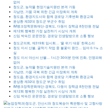
없어
청도군, 농작물 현장기술지원반 본격 가동
각남면, 가뭄 극복 위한 긴급 이장회의 개최
청도읍, 환경지도사와 함께 경로당 기후변화 환경교육
윤상환 제32대 청도군 부군수 취임
iM뱅크장학문화재단-경북도, 다둥이 장학금 8천만원 전달
제12회 행복한 가정 실천하기 시상식 개최
신임 박숙진 운문면장, 경로당 민생탐방으로 소통 행보
청도군의회, 제319회 임시회… ‘물 위기 대응’ 한목소리
청도 이서 산불, 굴착기 작업 중 불꽃이 원인… 임야 0.1㏊ 소
실
청도 이서 야산서 산불… 1시간 30여분 만에 진화, 인명피해
없어
청도군, 농작물 현장기술지원반 본격 가동
각남면, 가뭄 극복 위한 긴급 이장회의 개최
청도읍, 환경지도사와 함께 경로당 기후변화 환경교육
윤상환 제32대 청도군 부군수 취임
iM뱅크장학문화재단-경북도, 다둥이 장학금 8천만원 전달
제12회 행복한 가정 실천하기 시상식 개최
신임 박숙진 운문면장, 경로당 민생탐방으로 소통 행보