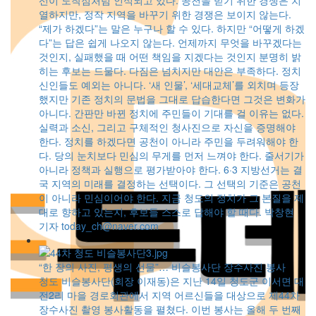
선이 도착점처럼 인식되고 있다. 공천을 받기 위한 경쟁은 치
열하지만, 정작 지역을 바꾸기 위한 경쟁은 보이지 않는다.
“제가 하겠다”는 말은 누구나 할 수 있다. 하지만 “어떻게 하겠
다”는 답은 쉽게 나오지 않는다. 언제까지 무엇을 바꾸겠다는
것인지, 실패했을 때 어떤 책임을 지겠다는 것인지 분명히 밝
히는 후보는 드물다. 다짐은 넘치지만 대안은 부족하다. 정치
신인들도 예외는 아니다. ‘새 인물’, ‘세대교체’를 외치며 등장
했지만 기존 정치의 문법을 그대로 답습한다면 그것은 변화가
아니다. 간판만 바뀐 정치에 주민들이 기대를 걸 이유는 없다.
실력과 소신, 그리고 구체적인 청사진으로 자신을 증명해야
한다. 정치를 하겠다면 공천이 아니라 주민을 두려워해야 한
다. 당의 눈치보다 민심의 무게를 먼저 느껴야 한다. 줄서기가
아니라 정책과 실행으로 평가받아야 한다. 6·3 지방선거는 결
국 지역의 미래를 결정하는 선택이다. 그 선택의 기준은 공천
이 아니라 민심이어야 한다. 지금 청도의 정치가 그 본질을 제
대로 향하고 있는지, 후보들 스스로 답해야 할 때다. 박창현
기자 today_ch@naver.com
“한 장의 사진, 평생의 선물”… 비슬봉사단 장수사진 봉사
청도 비슬봉사단(회장 이재동)은 지난 14일 청도군 이서면 대
전2리 마을 경로회관에서 지역 어르신들을 대상으로 제44차
장수사진 촬영 봉사활동을 펼쳤다. 이번 봉사는 올해 두 번째