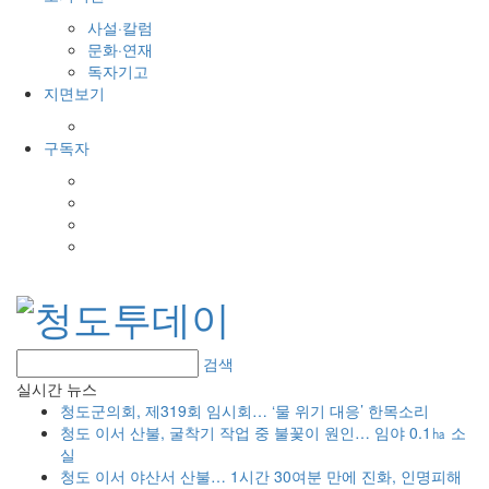
사설·칼럼
문화·연재
독자기고
지면보기
지면 PDF
구독자
시민·청년기자 신청
구독(후원) 신청
독자신문고
오시는 길
검색
실시간 뉴스
청도군의회, 제319회 임시회… ‘물 위기 대응’ 한목소리
청도 이서 산불, 굴착기 작업 중 불꽃이 원인… 임야 0.1㏊ 소
실
청도 이서 야산서 산불… 1시간 30여분 만에 진화, 인명피해