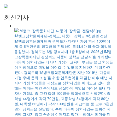
최신기사
iM뱅크장학문화재단-경북도, 다둥이 장학금 8천만원 전달
에
iM뱅크장학문화재단과 경북도가 다자녀 가정 학생 100명에
응
게 총 8천만원의 장학금을 전달하며 미래세대의 꿈과 학업을
일
응원했다. 경북도는 6일 경북시대 1층 K창에서 ‘2026년 iM뱅
사업
크장학문화재단 경상북도 다둥이 장학금 전달식’을 개최했다.
 손
다둥이 장학사업은 다자녀 가정의 교육비 부담을 덜고 학생들
로
이 안정적으로 학업을 이어갈 수 있도록 지원하기 위해 마련
며
됐다. 경북도와 iM뱅크장학문화재단은 지난 2019년 ‘다둥이
생
가정 우대 문화 조성’을 위한 업무협약을 체결한 이후 매년 다
결
자녀 가정 학생들을 대상으로 장학사업을 이어오고 있다. 올
봉
해는 어려운 여건 속에서도 성실하게 학업을 이어온 도내 다
극
자녀 가정의 중·고·대학생 100명을 장학생으로 선발했다. 중
적
학생 44명에게 각각 70만원, 고등학생 34명에게 각각 80만
심으
원, 대학생 22명에게 각각 100만원을 지급하는 등 모두 8천만
 급
원의 장학금을 전달했다. 특히 다둥이 장학사업은 일회성 지
계
원에 그치지 않고 꾸준히 이어지고 있다는 점에서 의미를 더