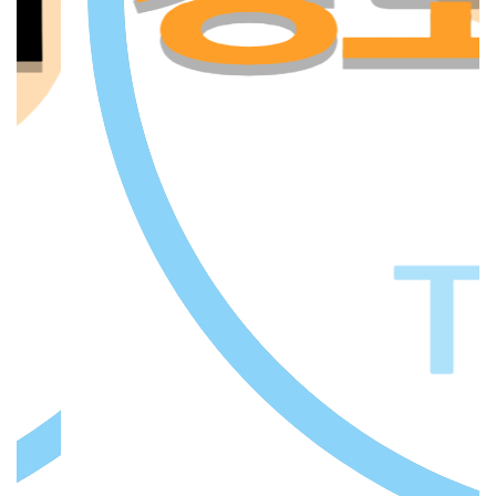
경로
 다
는
개소
템
여
,
잡
그램
활을
차례
대
1년
운
프로
터
저
르신
보
지
 응