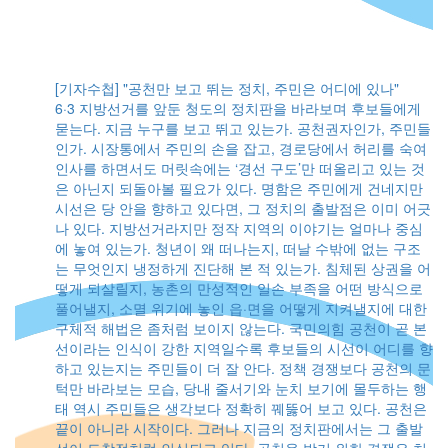
동으
지
덜
쓰
[기자수첩] "공천만 보고 뛰는 정치, 주민은 어디에 있나"
지
6·3 지방선거를 앞둔 청도의 정치판을 바라보며 후보들에게
묻는다. 지금 누구를 보고 뛰고 있는가. 공천권자인가, 주민들
후
인가. 시장통에서 주민의 손을 잡고, 경로당에서 허리를 숙여
적
인사를 하면서도 머릿속에는 ‘경선 구도’만 떠올리고 있는 것
터
은 아닌지 되돌아볼 필요가 있다. 명함은 주민에게 건네지만
일
시선은 당 안을 향하고 있다면, 그 정치의 출발점은 이미 어긋
시
나 있다. 지방선거라지만 정작 지역의 이야기는 얼마나 중심
에 놓여 있는가. 청년이 왜 떠나는지, 떠날 수밖에 없는 구조
는 무엇인지 냉정하게 진단해 본 적 있는가. 침체된 상권을 어
떻게 되살릴지, 농촌의 만성적인 일손 부족을 어떤 방식으로
풀어낼지, 소멸 위기에 놓인 읍·면을 어떻게 지켜낼지에 대한
구체적 해법은 좀처럼 보이지 않는다. 국민의힘 공천이 곧 본
선이라는 인식이 강한 지역일수록 후보들의 시선이 어디를 향
하고 있는지는 주민들이 더 잘 안다. 정책 경쟁보다 공천의 문
턱만 바라보는 모습, 당내 줄서기와 눈치 보기에 몰두하는 행
태 역시 주민들은 생각보다 정확히 꿰뚫어 보고 있다. 공천은
끝이 아니라 시작이다. 그러나 지금의 정치판에서는 그 출발