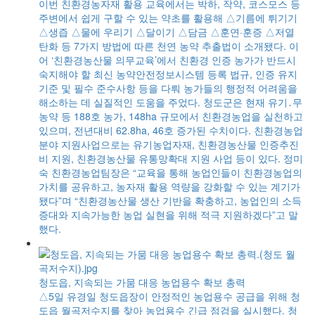
작
이번 친환경농자재 활용 교육에서는 박하, 작약, 코스모스 등
개반
주변에서 쉽게 구할 수 있는 약초를 활용해 △기름에 튀기기
로
△생즙 △물에 우리기 △달이기 △담금 △훈연·훈증 △저열
.
탄화 등 7가지 방법에 따른 천연 농약 추출법이 소개됐다. 이
 폐
어 ‘친환경농산물 의무교육’에서 친환경 인증 농가가 반드시
관
숙지해야 할 최신 농약안전정보시스템 등록 법규, 인증 유지
해
기준 및 필수 준수사항 등을 다뤄 농가들의 행정적 어려움을
 고
해소하는 데 실질적인 도움을 주었다. 청도군은 현재 유기․무
해
농약 등 188호 농가, 148ha 규모에서 친환경농업을 실천하고
 안
있으며, 전년대비 62.8ha, 46호 증가된 수치이다. 친환경농업
시
분야 지원사업으로는 유기농업자재, 친환경농산물 인증추진
 쿨
비 지원, 친환경농산물 유통망확대 지원 사업 등이 있다. 정미
권현
숙 친환경농업팀장은 “교육을 통해 농업인들이 친환경농업의
가치를 공유하고, 농자재 활용 역량을 강화할 수 있는 계기가
농
됐다”며 “친환경농산물 생산 기반을 확충하고, 농업인의 소득
는
증대와 지속가능한 농업 실현을 위해 적극 지원하겠다”고 말
했
했다.
청도읍, 지속되는 가뭄 대응 농업용수 확보 총력
△5일 유경일 청도읍장이 안정적인 농업용수 공급을 위해 청
취
도읍 월곡저수지를 찾아 농업용수 긴급 점검을 실시했다. 청
으